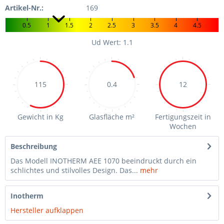
Artikel-Nr.:
169
0.5
1
1.5
2
2.5
3
3.5
4
4.5
Ud Wert: 1.1
115
0.4
12
Gewicht in Kg
Glasfläche m²
Fertigungszeit in
Wochen
Beschreibung
Das Modell INOTHERM AEE 1070 beeindruckt durch ein
schlichtes und stilvolles Design. Das...
mehr
Inotherm
Hersteller aufklappen